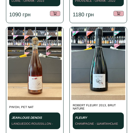
LOIRE - ОРАНЖ - 2023
PROVENCE - ОРАНЖ - 2022
1090
грн
1180
грн
ROBERT FLEURY 2013, BRUT
PIN’OH, PET NAT
NATURE
JEAN-LOUIS DENOIS
FLEURY
LANGUEDOC-ROUSSILLON -
CHAMPAGNE - ШАМПАНСЬКЕ
ІГРИСТЕ РОЖЕВЕ - NV
БІЛЕ - 2013