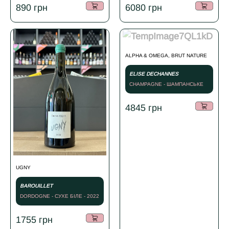
890
грн
6080
грн
ALPHA & OMEGA, BRUT NATURE
ELISE DECHANNES
CHAMPAGNE - ШАМПАНСЬКЕ
БІЛЕ - NV
4845
грн
UGNY
BAROUILLET
DORDOGNE - СУХЕ БІЛЕ - 2022
1755
грн