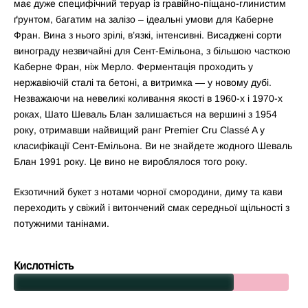
має дуже специфічний теруар із гравійно-піщано-глинистим
ґрунтом, багатим на залізо – ідеальні умови для Каберне
Фран. Вина з нього зрілі, в’язкі, інтенсивні. Висаджені сорти
винограду незвичайні для Сент-Емільона, з більшою часткою
Каберне Фран, ніж Мерло. Ферментація проходить у
нержавіючій сталі та бетоні, а витримка — у новому дубі.
Незважаючи на невеликі коливання якості в 1960-х і 1970-х
роках, Шато Шеваль Блан залишається на вершині з 1954
року, отримавши найвищий ранг Premier Cru Classé A у
класифікації Сент-Емільона. Ви не знайдете жодного Шеваль
Блан 1991 року. Це вино не вироблялося того року.
Екзотичний букет з нотами чорної смородини, диму та кави
переходить у свіжий і витончений смак середньої щільності з
потужними танінами.
Кислотність