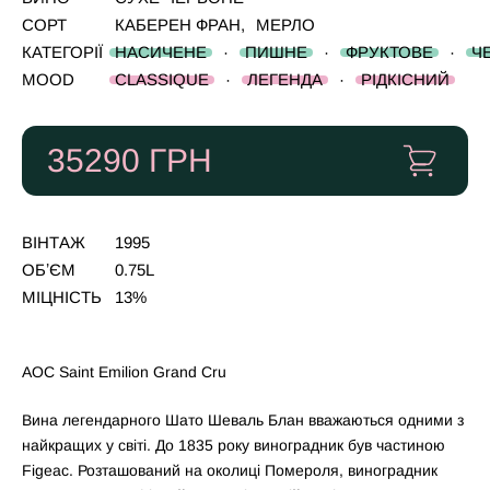
СОРТ
КАБЕРЕН ФРАН
,
МЕРЛО
КАТЕГОРІЇ
НАСИЧЕНЕ
·
ПИШНЕ
·
ФРУКТОВЕ
·
Ч
MOOD
CLASSIQUE
·
ЛЕГЕНДА
·
РІДКІСНИЙ
35290
ГРН
ВІНТАЖ
1995
ОБʼЄМ
0.75L
МІЦНІСТЬ
13%
AOC Saint Emilion Grand Cru
Вина легендарного Шато Шеваль Блан вважаються одними з
найкращих у світі. До 1835 року виноградник був частиною
Figeac. Розташований на околиці Помероля, виноградник