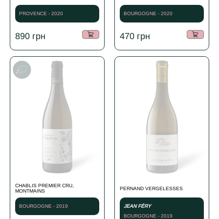
PROVENCE - 2020
BOURGOGNE - 2020
890
грн
470
грн
CHABLIS PREMIER CRU,
PERNAND VERGELESSES
MONTMAINS
BOURGOGNE - 2019
JEAN FÉRY
BOURGOGNE - 2019