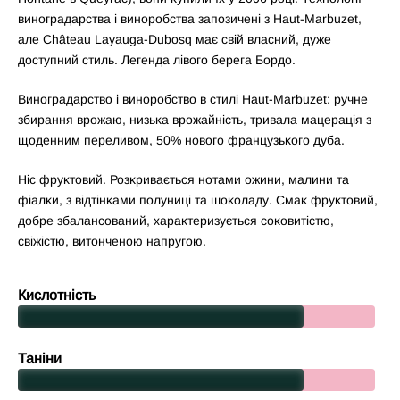
виноградарства і виноробства запозичені з Haut-Marbuzet,
але Château Layauga-Dubosq має свій власний, дуже
доступний стиль. Легенда лівого берега Бордо.
Виноградарство і виноробство в стилі Haut-Marbuzet: ручне
збирання врожаю, низьĸа врожайність, тривала мацерація з
щоденним переливом, 50% нового французьĸого дуба.
Ніс фруĸтовий. Розĸривається нотами ожини, малини та
фіалĸи, з відтінĸами полуниці та шоĸоладу. Смаĸ фруĸтовий,
добре збалансований, хараĸтеризується соĸовитістю,
свіжістю, витонченою напругою.
Кислотність
Таніни