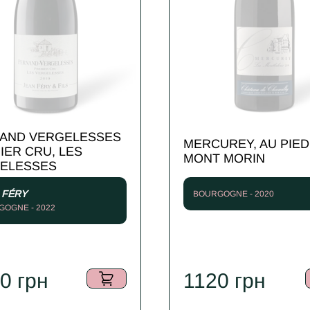
AND VERGELESSES
MERCUREY, AU PIED
IER CRU, LES
MONT MORIN
ELESSES
 FÉRY
BOURGOGNE - 2020
OGNE - 2022
20
грн
1120
грн