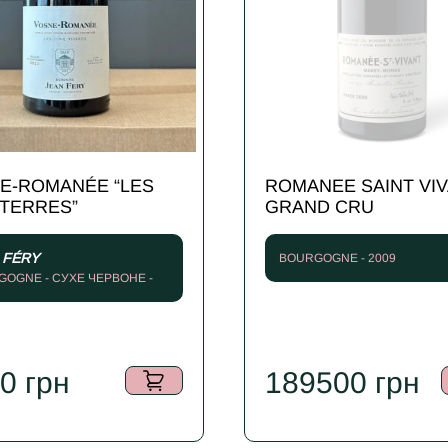
E-ROMANÉE “LES
ROMANEE SAINT VI
 TERRES”
GRAND CRU
 FÉRY
BOURGOGNE - 2009
OGNE - СУХЕ ЧЕРВОНЕ -
80
грн
189500
грн