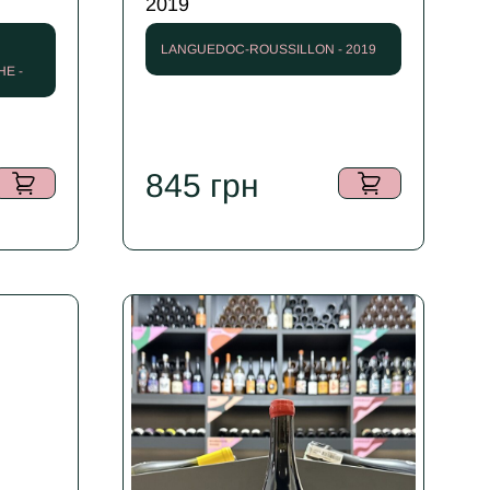
2019
LANGUEDOC-ROUSSILLON - 2019
Е -
845
грн