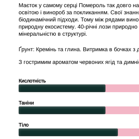
Маєток у самому серці Помероль так довго на
освітою і винороб за покликанням. Свої знан
біодинамічний підходи. Тому між рядами виног
природну екосистему. 40-річні лози природно 
мінеральністю в структурі.
Ґрунт: Кремінь та глина. Витримка в бочках з 
З гостримим ароматом червоних ягід та димн
Кислотність
Таніни
Тіло