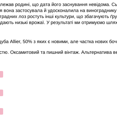
лежав родині, що дата його заснування невідома. Сь
ня вона застосувала й удосконалила на винограднику,
радних лоз ростуть інші культури, що збагачують ґрун
дають низькі врожаї. У результаті ми отримуємо шлях
дуба Allier, 50% з яких є новими, але частка нових б
істю. Оксамитовий та пишний вінтаж. Альтернатива 