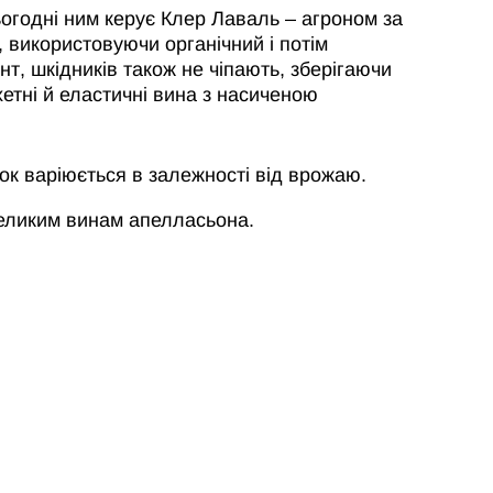
огодні ним керує Клер Лаваль – агроном за
 використовуючи органічний і потім
т, шкідників також не чіпають, зберігаючи
етні й еластичні вина з насиченою
очок варіюється в залежності від врожаю.
великим винам апелласьона.