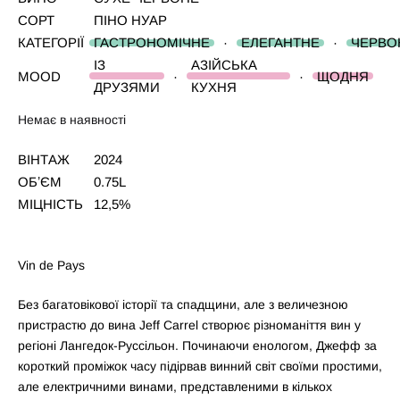
СОРТ
ПІНО НУАР
КАТЕГОРІЇ
ГАСТРОНОМІЧНЕ
·
ЕЛЕГАНТНЕ
·
ЧЕРВО
ІЗ
АЗІЙСЬКА
MOOD
·
·
ЩОДНЯ
ДРУЗЯМИ
КУХНЯ
Немає в наявності
ВІНТАЖ
2024
ОБʼЄМ
0.75L
МІЦНІСТЬ
12,5%
Vin de Pays
Без багатовікової історії та спадщини, але з величезною
пристрастю до вина Jeff Carrel створює різноманіття вин у
регіоні Лангедок-Руссільон. Починаючи енологом, Джефф за
короткий проміжок часу підірвав винний світ своїми простими,
але електричними винами, представленими в кількох