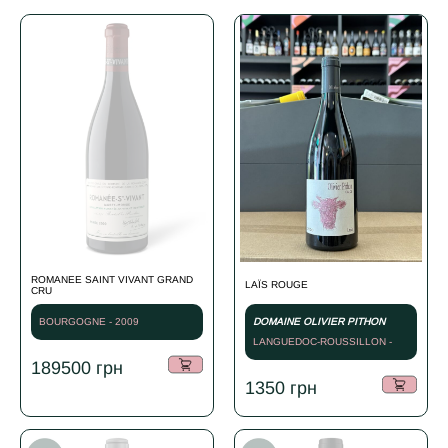
ROMANEE SAINT VIVANT GRAND
LAЇS ROUGE
CRU
BOURGOGNE - 2009
DOMAINE OLIVIER PITHON
LANGUEDOC-ROUSSILLON -
СУХЕ ЧЕРВОНЕ - 2020
189500
грн
1350
грн