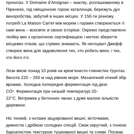
проєктах. У Domaine d’Ansignan – маєтку, розташованому в
Піренеях, під священною горою каталонців, бережуть дух
виноробства, забутий в інших місцях. У 150-ти річному
погребі La Maison Carrel між морем і горами створюються ті
самі вина – всесвіти зі своєю історією. Окремо представлено
лінійку вин з органічною сертифікацією і метою зберегти
місцевих птахів, що стрімко зникають. Як негоціант Джефф
створює вина для задоволення тих, хто робить вино, і тих,
хто його п’є.
Лози віком понад 10 років на крем’янисто-глинистих ґрунтах.
Висота 220 – 250 м над рівнем моря. Механічний нічний збір
врожаю. Холодна попередня ферментація під дією
CO². Ферментація при низькій температурі 20-
22°С. Витримка у бетонних чанах з дуже малою кількістю
деревини.
Ніс тонкий, з нотами зацукрованої вишні, кісточками,
димністю і дрібкою солодких спецій. Смак округлий, з тонкою
бархатистою текстурою тушкованої вишні та сливи. Посмак