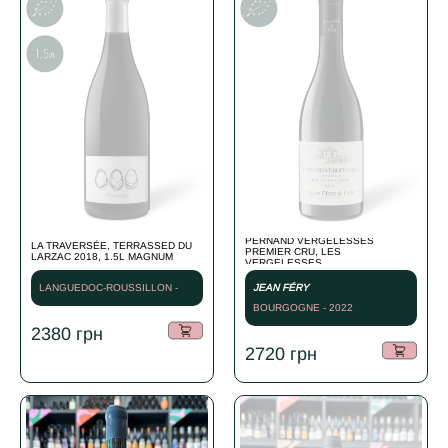
PERNAND VERGELESSES
LA TRAVERSÉE, TERRASSED DU
PREMIER CRU, LES
LARZAC 2018, 1.5L MAGNUM
VERGELESSES
LANGUEDOC-ROUSSILLON -
JEAN FÉRY
2018
BOURGOGNE - 2022
2380
грн
2720
грн