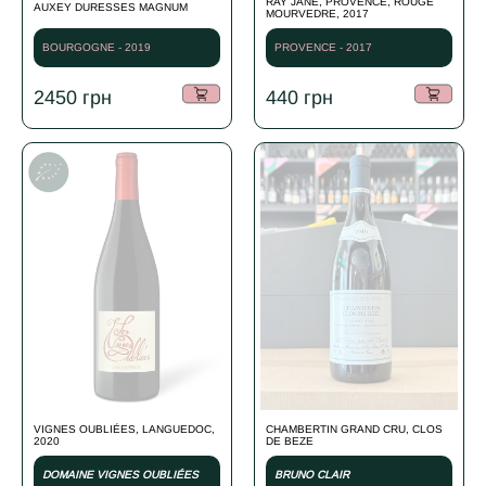
RAY JANE, PROVENCE, ROUGE
AUXEY DURESSES MAGNUM
MOURVEDRE, 2017
BOURGOGNE - 2019
PROVENCE - 2017
2450
грн
440
грн
VIGNES OUBLIÉES, LANGUEDOC,
CHAMBERTIN GRAND CRU, CLOS
2020
DE BEZE
DOMAINE VIGNES OUBLIÉES
BRUNO CLAIR