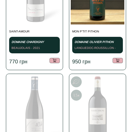
SAINT-AMOUR
MON P’TIT PITHON
DOMAINE CHARDIGNY
DOMAINE OLIVIER PITHON
BEAUJOLAIS - 2021
LANGUEDOC-ROUSSILLON -
СУХЕ ЧЕРВОНЕ - 2022
770
грн
950
грн