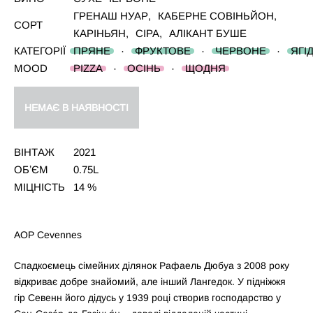
ГРЕНАШ НУАР
,
КАБЕРНЕ СОВІНЬЙОН
,
СОРТ
КАРІНЬЯН
,
СІРА
,
АЛІКАНТ БУШЕ
КАТЕГОРІЇ
ПРЯНЕ
·
ФРУКТОВЕ
·
ЧЕРВОНЕ
·
ЯГІ
MOOD
PIZZA
·
ОСІНЬ
·
ЩОДНЯ
НЕМАЄ В НАЯВНОСТІ
ВІНТАЖ
2021
ОБʼЄМ
0.75L
МІЦНІСТЬ
14 %
AOP Cevennes
Спадкоємець сімейних ділянок Рафаель Дюбуа з 2008 року
відкриває добре знайомий, але інший Лангедок. У підніжжя
гір Севенн його дідусь у 1939 році створив господарство у