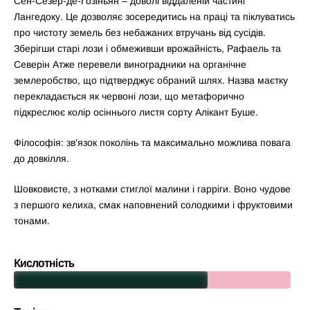
Сен-Сезе́р-де-Гозінья́н – доволі віддаленій частині
Лангедоку. Це дозволяє зосередитись на праці та піклуватись
про чистоту земель без небажаних втручань від сусідів.
Зберігши старі лози і обмеживши врожайність, Рафаель та
Северін Атже перевели виноградники на органічне
землеробство, що підтверджує обраний шлях. Назва маєтку
перекладається як червоні лози, що метафорично
підкреслює колір осіннього листя сорту Алікант Буше.
Філософія: зв’язок поколінь та максимально можлива повага
до довкілля.
Шовковисте, з нотками стиглої малини і гарріги. Воно чудове
з першого келиха, смак наповнений солодкими і фруктовими
тонами.
Кислотність