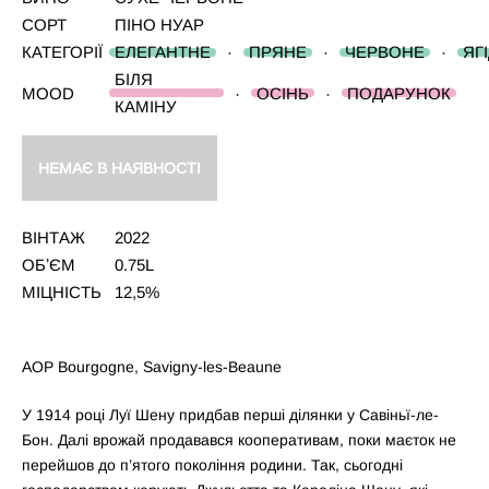
СОРТ
ПІНО НУАР
КАТЕГОРІЇ
ЕЛЕГАНТНЕ
·
ПРЯНЕ
·
ЧЕРВОНЕ
·
ЯГ
БІЛЯ
MOOD
·
ОСІНЬ
·
ПОДАРУНОК
КАМІНУ
НЕМАЄ В НАЯВНОСТІ
ВІНТАЖ
2022
ОБʼЄМ
0.75L
МІЦНІСТЬ
12,5%
AOP Bourgogne, Savigny-les-Beaune
У 1914 році Луї Шену придбав перші ділянки у Савіньї-ле-
Бон. Далі врожай продавався кооперативам, поки маєток не
перейшов до п’ятого покоління родини. Так, сьогодні