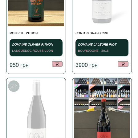
MON P’TIT PITHON
CORTON GRAND CRU
DOMAINE OLIVIER PITHON
DOMAINE LALEURE PIOT
LANGUEDOC-ROUSSILLON -
BOURGOGNE - 2016
СУХЕ ЧЕРВОНЕ - 2022
950
грн
3900
грн