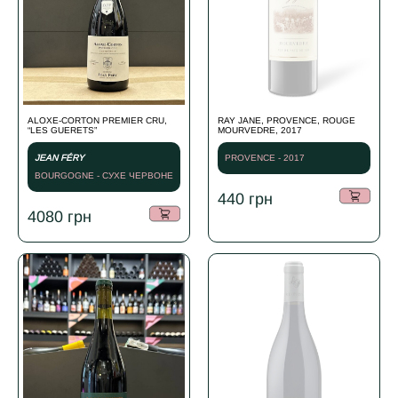
ALOXE-CORTON PREMIER CRU,
RAY JANE, PROVENCE, ROUGE
“LES GUERETS”
MOURVEDRE, 2017
JEAN FÉRY
PROVENCE - 2017
BOURGOGNE - СУХЕ ЧЕРВОНЕ
- 2023
440
грн
4080
грн