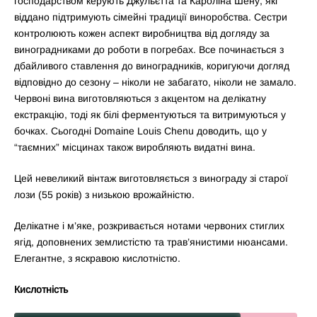
господарством керують Джульєтта та Кароліна Шену, які
віддано підтримують сімейні традиції виноробства. Сестри
контролюють кожен аспект виробництва від догляду за
виноградниками до роботи в погребах. Все починається з
дбайливого ставлення до виноградників, коригуючи догляд
відповідно до сезону – ніколи не забагато, ніколи не замало.
Червоні вина виготовляються з акцентом на делікатну
екстракцію, тоді як білі ферментуються та витримуються у
бочках. Сьогодні Domaine Louis Chenu доводить, що у
“таємних” місцинах також виробляють видатні вина.
Цей невеликий вінтаж виготовляється з винограду зі старої
лози (55 років) з низькою врожайністю.
Делікатне і м’яке, розкривається нотами червоних стиглих
ягід, доповнених землистістю та трав’янистими нюансами.
Елегантне, з яскравою кислотністю.
Кислотність