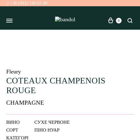
+38 (093) 336-02-49
Кошик
Se
0
Fleury
COTEAUX CHAMPENOIS
ROUGE
CHAMPAGNE
ВИНО
СУХЕ ЧЕРВОНЕ
СОРТ
ПІНО НУАР
КАТЕГОРІ