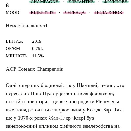
CHAMPAGNE
·
ЕЛЕГАНТНЕ
·
ФРУКТОВЕ
Й
MOOD
ВІДКРИТТЯ
·
ЛЕГЕНДА
·
ПОДАРУНОК
Немає в наявності
ВІНТАЖ
2019
ОБʼЄМ
0.75L
МІЦНІСТЬ
11,5%
AOP Coteaux Champenois
Одні з перших біодинамістів у Шампані, перші, хто
пересадив Піно Нуар у регіоні після філоксери,
постійні новатори – це все про родину Fleury, яка
вже понад століття створює вина у Кот де Бар. Так,
ще у 1970-х роках Жан-П’єр Флері був
занепокоєний впливом хімічного землеробства на