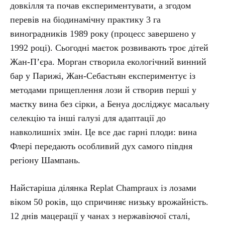
довкілля та почав експериментувати, а згодом
перевів на біодинамічну практику 3 га
виноградників 1989 року (процесс завершено у
1992 році). Сьогодні маєток розвивають троє дітей
Жан-П’єра. Морган створила екологічний винний
бар у Парижі, Жан-Себастьян експериментує із
методами прищеплення лози й створив перші у
маєтку вина без сірки, а Бенуа досліджує масальну
селекцію та інші галузі для адаптації до
навколишніх змін. Це все дає гарні плоди: вина
Флері передають особливий дух самого півдня
регіону Шампань.
Найстаріша ділянка Replat Champraux із лозами
віком 50 років, що спричиняє низьку врожайність.
12 днів мацерації у чанах з нержавіючої сталі,