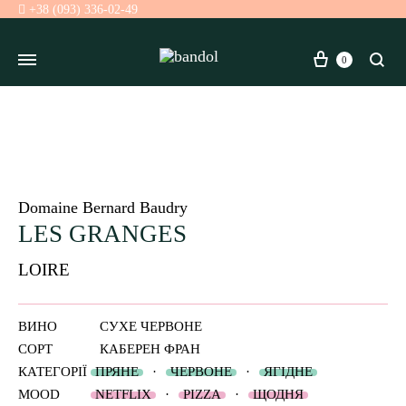
+38 (093) 336-02-49
Кошик
Se
0
Domaine Bernard Baudry
LES GRANGES
LOIRE
ВИНО
СУХЕ ЧЕРВОНЕ
СОРТ
КАБЕРЕН ФРАН
КАТЕГОРІЇ
ПРЯНЕ
·
ЧЕРВОНЕ
·
ЯГІДНЕ
MOOD
NETFLIX
·
PIZZA
·
ЩОДНЯ