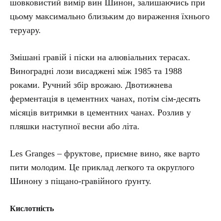
шовковистий вимір вин Шинон, залишаючись при
цьому максимально близьким до вираження їхнього
теруару.
Змішані гравій і піски на алювіальних терасах.
Виноградні лози висаджені між 1985 та 1988
роками. Ручний збір врожаю. Двотижнева
ферментація в цементних чанах, потім сім-десять
місяців витримки в цементних чанах. Розлив у
пляшки наступної весни або літа.
Les Granges – фруктове, приємне вино, яке варто
пити молодим. Це приклад легкого та округлого
Шинону з піщано-гравійного ґрунту.
Кислотність