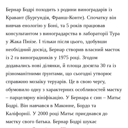
Бернар Бодрі походить з родини виноградарів із
Кравант (Бургундія, Франш-Конте). Спочатку він
вивчав енологію у Боні, та 5 років працював
консультантом з виноградарства в лабораторії Тура
у Жака Пюізе. І тільки після цього, здобувши
необхідний досвід, Бернар створив власний маєток
із 2 га виноградників у 1975 році. Згодом
додавались нові ділянки, й площа досягла 30 га із
різноманітними ґрунтами, що сьогодні утворює
справжню мозаїку теруарів. Це в свою чергу,
обумовило одну з характерних особливостей маєтку
– парцелярну вініфікацію. У Бернара є син – Матьє
Бодрі. Він навчався в Маконне, Бордо та
Каліфорнії. У 2000 році Матьє приєднався до
маєтку свого батька. Бернар Бодрі шукає