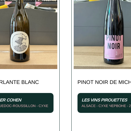
RLANTE BLANC
PINOT NOIR DE MIC
IER COHEN
LES VINS PIROUETTES
UEDOC-ROUSSILLON - СУХЕ
ALSACE - СУХЕ ЧЕРВОНЕ - 
 2024