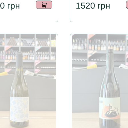
50
грн
1520
грн