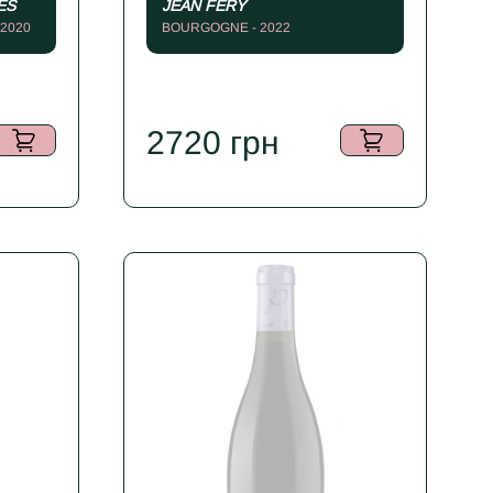
ES
JEAN FÉRY
2020
BOURGOGNE - 2022
2720
грн