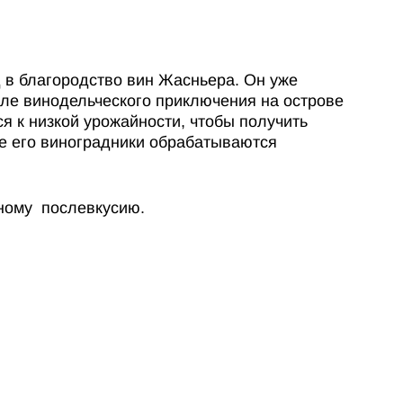
д в благородство вин Жасньера. Он уже
сле винодельческого приключения на острове
я к низкой урожайности, чтобы получить
се его виноградники обрабатываются
леному послевкусию.