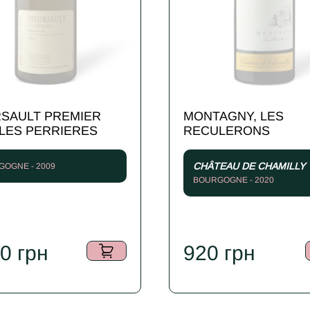
SAULT PREMIER
MONTAGNY, LES
 LES PERRIERES
RECULERONS
CHÂTEAU DE CHAMILLY
OGNE - 2009
BOURGOGNE - 2020
50
грн
920
грн