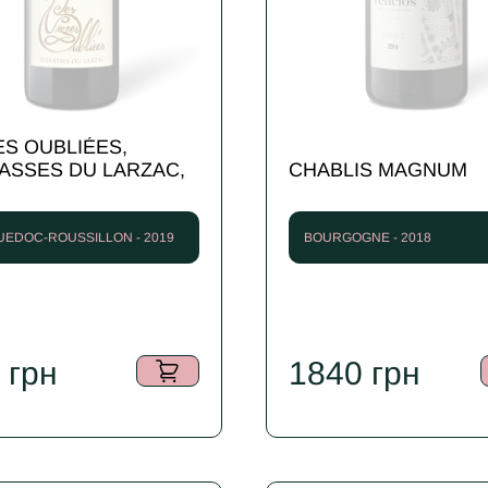
ES OUBLIÉES,
ASSES DU LARZAC,
CHABLIS MAGNUM
EDOC-ROUSSILLON - 2019
BOURGOGNE - 2018
5
грн
1840
грн