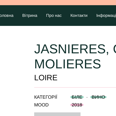
оловна
Вітрина
Про нас
Контакти
Інформац
JASNIERES,
MOLIERES
LOIRE
КАТЕГОРІЇ
БІЛЕ
·
ВИНО
MOOD
2018