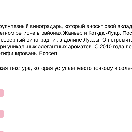
крупулезный виноградарь, который вносит свой вкла
етном регионе в районах Жаньер и Кот-дю-Луар. По
северный виноградник в долине Луары. Он стремитс
ри уникальных элегантных ароматов. С 2010 года в
ертифицированы Ecocert.
ькая текстура, которая уступает место тонкому и со