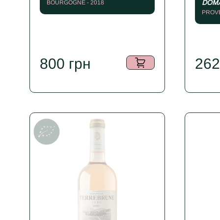
DOMA
BOURGOGNE - 2018
PROVE
800
грн
26