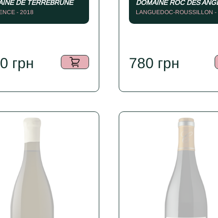
INE DE TERREBRUNE
DOMAINE ROC DES ANG
NCE - 2018
LANGUEDOC-ROUSSILLON - 
20
грн
780
грн