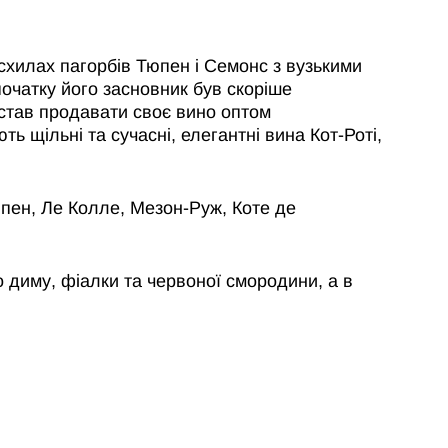
схилах пагорбів Тюпен і Семонс з вузькими
очатку його засновник був скоріше
естав продавати своє вино оптом
ь щільні та сучасні, елегантні вина Кот-Роті,
юпен, Ле Колле, Мезон-Руж, Коте де
 диму, фіалки та червоної смородини, а в