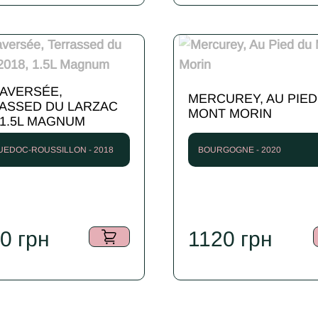
RAVERSÉE,
MERCUREY, AU PIED
ASSED DU LARZAC
MONT MORIN
 1.5L MAGNUM
EDOC-ROUSSILLON - 2018
BOURGOGNE - 2020
80
грн
1120
грн