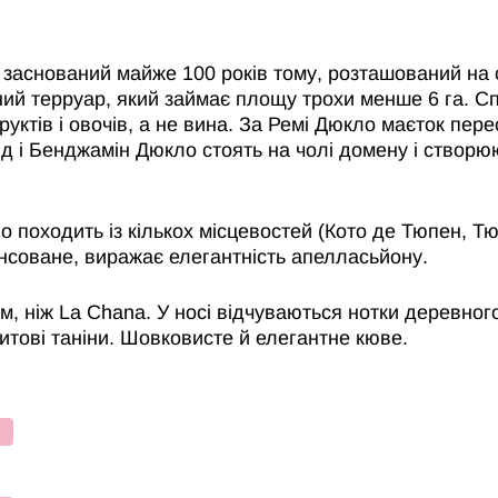
, заснований майже 100 років тому, розташований на 
ний терруар, який займає площу трохи менше 6 га. Сп
уктів і овочів, а не вина. За Ремі Дюкло маєток пер
д і Бенджамін Дюкло стоять на чолі домену і створюют
о походить із кількох місцевостей (Кото де Тюпен, Т
нсоване, виражає елегантність апелласьйону.
, ніж La Chana. У носі відчуваються нотки деревного
митові таніни. Шовковисте й елегантне кюве.