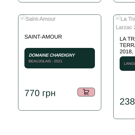
SAINT-AMOUR
LA T
TERR
2018,
DOMAINE CHARDIGNY
BEAUJOLAIS - 2021
LANGU
770
грн
23