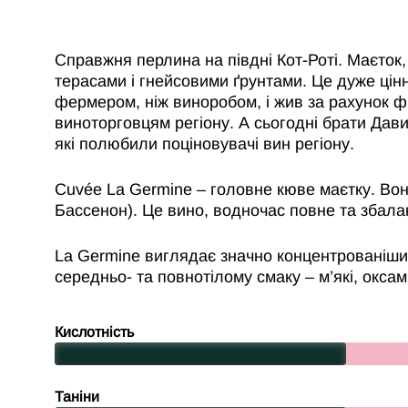
Справжня перлина на півдні Кот-Роті. Маєток
терасами і гнейсовими ґрунтами. Це дуже цін
фермером, ніж виноробом, і жив за рахунок фр
виноторговцям регіону. А сьогодні брати Дави
які полюбили поціновувачі вин регіону.
Cuvée La Germine – головне кюве маєтку. Вон
Бассенон). Це вино, водночас повне та збала
La Germine виглядає значно концентрованішим
середньо- та повнотілому смаку – м’які, окса
Кислотність
Таніни