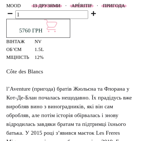
MOOD
ІЗ ДРУЗЯМИ
·
АPÉRITIF
·
ПРИГОДА
Кількість
5760
ГРН
ВІНТАЖ
NV
ОБʼЄМ
1.5L
МІЦНІСТЬ
12%
Côte des Blancs
l’Aventure (пригода) братів Жюльєна та Флорана у
Кот-Де-Блан почалась нещодавно. Їх прадідусь вже
виробляв вино з виноградників, які він сам
обробляв, але потім історія обірвалась і знову
відродилась завдяки братам та підтримці їхнього
батька. У 2015 році з’явився маєток Les Freres