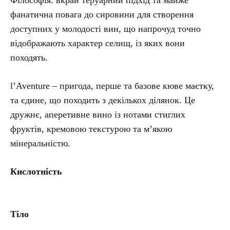
Філософія: вкрай теруарний підхід та майже
фанатична повага до сировини для створення
доступних у молодості вин, що напрочуд точно
відображають характер селищ, із яких вони
походять.
l’Aventure – пригода, перше та базове кюве маєтку,
та єдине, що походить з декількох ділянок.
Це
дружнє, аперетивне вино із нотами стиглих
фруктів, кремовою текстурою та м’якою
мінеральністю.
Кислотність
Тіло