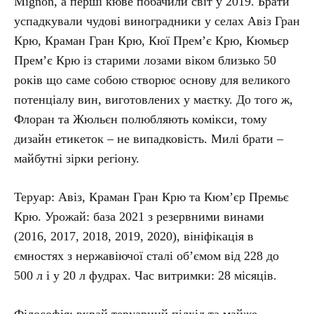
Mignon, а перші кюве побачили світ у 2019. Брати
успадкували чудові виноградники у селах Авіз Гран
Крю, Краман Гран Крю, Кюї Прем’є Крю, Кюмьєр
Прем’є Крю із старими лозами віком близько 50
років що саме собою створює основу для великого
потенціалу вин, виготовлених у маєтку. До того ж,
Флоран та Жюльєн полюбляють комікси, тому
дизайн етикеток – не випадковість. Милі брати –
майбутні зірки регіону.
Теруар: Авіз, Краман Гран Крю та Кюм’єр Премьє
Крю.
Урожай: база 2021 з резервними винами
(2016, 2017, 2018, 2019, 2020), вініфікація в
ємностях з нержавіючої сталі об’ємом від 228 до
500 л і у 20 л фудрах.
Час витримки: 28 місяців.