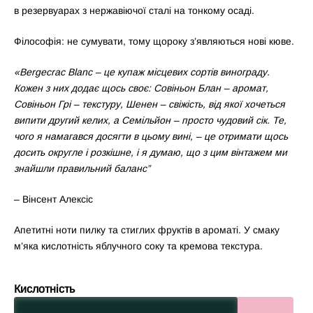
в резервуарах з нержавіючої сталі на тонкому осаді.
Філософія: не сумувати, тому щороку з’являються нові кюве.
«Bergecrac Blanc – це купаж місцевих сортів винограду.
Кожен з них додає щось своє: Совіньон Блан – аромат,
Совіньон Грі – текстуру, Шенен – свіжість, від якої хочеться
випити другий келих, а Семільйон – просто чудовий сік. Те,
чого я намагався досягти в цьому вині, – це отримати щось
досить округле і розкішне, і я думаю, що з цим вінтажем ми
знайшли правильний баланс”
– Вінсент Алексіс
Апетитні ноти пилку та стиглих фруктів в ароматі. У смаку
м’яка кислотність яблучного соку та кремова текстура.
Кислотність