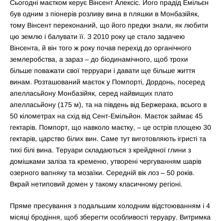
Сьогодні маєтком керує Вінсент Алексіс. Його прадід Емільєн
був одним з піонерів розливу вина в пляшки в Монбазійяк,
тому Вінсент переконаний, що його предки знали, як любити
цю землю і балувати її. З 2010 року це стало задачею
Вінсента, й він того ж року почав перехід до органічного
землеробства, а зараз – до біодинамічного, щоб трохи
більше поважати свої терруари і давати ще більше життя
винам. Розташований маєток у Помпорті, Дордонь, посеред
апелласьйону Монбазійяк, серед найвищих плато
апелласьйону (175 м), та на південь від Бержерака, всього в
50 кілометрах на схід від Сент-Емільйон. Маєток займає 45
гектарів. Помпорт, що навколо маєтку, – це острів площею 30
гектарів, царство білих вин. Саме тут виготовляють ігристі та
тихі білі вина. Теруари складаються з крейдяної глини з
домішками заліза та кременю, утворені чергуванням шарів
озерного вапняку та мозаїки. Середній вік лоз – 50 років.
Вкрай нетиповий домен у такому класичному регіоні.
Пряме пресування з подальшим холодним відстоюванням і 4
місяці бродіння, щоб зберегти особливості теруару. Витримка