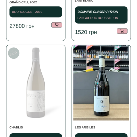
LAЇS BLANC
GRAND CRU, 2002
BOURGOGNE - 2002
DOMAINE OLIVIER PITHON
LANGUEDOC-ROUSSILLON -
СУХЕ БІЛЕ - 2023
27800
грн
1520
грн
CHABLIS
LES ARGILES