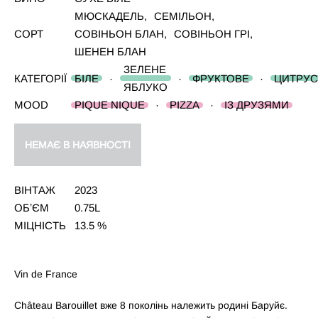
МЮСКАДЕЛЬ
,
СЕМІЛЬОН
,
СОРТ
СОВІНЬОН БЛАН
,
СОВІНЬОН ГРІ
,
ШЕНЕН БЛАН
ЗЕЛЕНЕ
КАТЕГОРІЇ
БІЛЕ
·
·
ФРУКТОВЕ
·
ЦИТРУС
ЯБЛУКО
MOOD
PIQUE NIQUE
·
PIZZA
·
ІЗ ДРУЗЯМИ
НЕМАЄ В НАЯВНОСТІ
ВІНТАЖ
2023
ОБʼЄМ
0.75L
МІЦНІСТЬ
13.5 %
Vin de France
Château Barouillet вже 8 поколінь належить родині Баруйє.