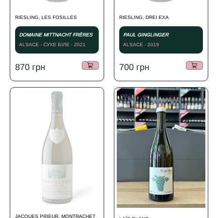
RIESLING, LES FOSILLES
RIESLING, DREI EXA
DOMAINE MITTNACHT FRÈRES
PAUL GINGLINGER
ALSACE - СУХЕ БІЛЕ - 2021
ALSACE - 2019
870
грн
700
грн
JACQUES PRIEUR, MONTRACHET