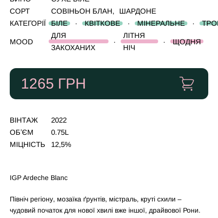
СОРТ
СОВІНЬОН БЛАН
,
ШАРДОНЕ
КАТЕГОРІЇ
БІЛЕ
·
КВІТКОВЕ
·
МІНЕРАЛЬНЕ
·
ТРО
ДЛЯ
ЛІТНЯ
MOOD
·
·
ЩОДНЯ
ЗАКОХАНИХ
НІЧ
1265
ГРН
ВІНТАЖ
2022
ОБʼЄМ
0.75L
МІЦНІСТЬ
12,5%
IGP Ardeche Blanc
Північ регіону, мозаїка ґрунтів, містраль, круті схили –
чудовий початок для нової хвилі вже іншої, драйвової Рони.