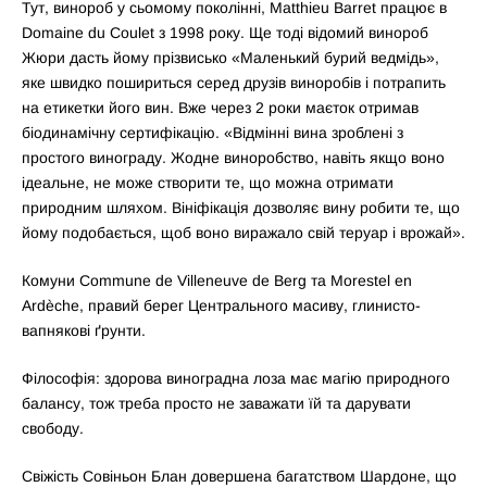
Тут, винороб у сьомому поколінні, Matthieu Barret працює в
Domaine du Coulet з 1998 року. Ще тоді відомий винороб
Жюри дасть йому прізвисько «Маленький бурий ведмідь»,
яке швидко пошириться серед друзів виноробів і потрапить
на етикетки його вин. Вже через 2 роки маєток отримав
біодинамічну сертифікацію. «Відмінні вина зроблені з
простого винограду. Жодне виноробство, навіть якщо воно
ідеальне, не може створити те, що можна отримати
природним шляхом. Вініфікація дозволяє вину робити те, що
йому подобається, щоб воно виражало свій теруар і врожай».
Комуни Commune de Villeneuve de Berg та Morestel en
Ardèche, правий берег Центрального масиву, глинисто-
вапнякові ґрунти.
Філософія: здорова виноградна лоза має магію природного
балансу, тож треба просто не заважати їй та дарувати
свободу.
Свіжість Совіньон Блан довершена багатством Шардоне, що