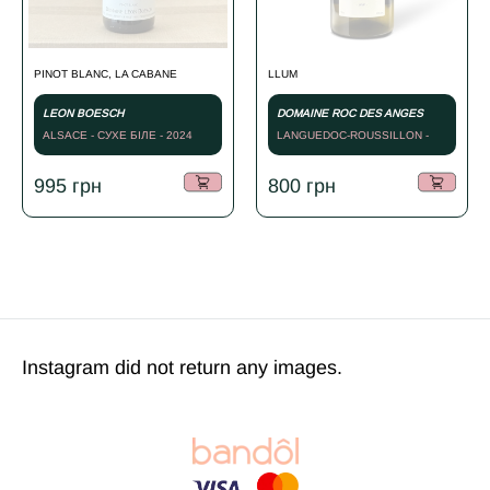
PINOT BLANC, LA CABANE
LLUM
LEON BOESCH
DOMAINE ROC DES ANGES
ALSACE - СУХЕ БІЛЕ - 2024
LANGUEDOC-ROUSSILLON -
2020
995
грн
800
грн
Instagram did not return any images.