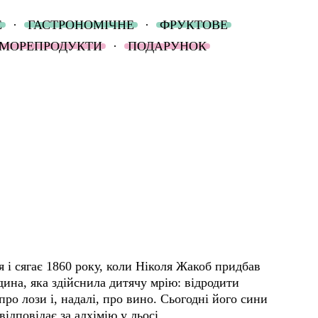
Е
·
ГАСТРОНОМІЧНЕ
·
ФРУКТОВЕ
МОРЕПРОДУКТИ
·
ПОДАРУНОК
я і сягає 1860 року, коли Ніколя Жакоб придбав
дина, яка здійснила дитячу мрію: відродити
ро лози і, надалі, про вино. Сьогодні його сини
дповідає за алхімію у льосі.