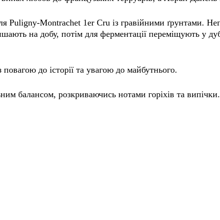
ля Puligny-Montrachet 1er Cru із гравійними ґрунтами. 
шають на добу, потім для ферментації переміщують у дубо
з повагою до історії та увагою до майбутнього.
ним балансом, розкриваючись нотами горіхів та випічки.