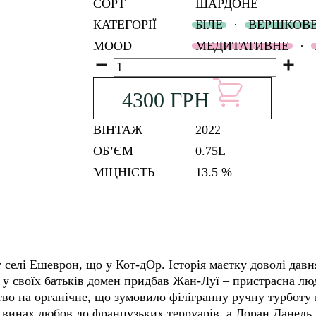
СОРТ
ШАРДОНЕ
КАТЕГОРІЇ
БІЛЕ
·
ВЕРШКОВ
MOOD
МЕДИТАТИВНЕ
·
Кількість
4300
ГРН
ВІНТАЖ
2022
ОБʼЄМ
0.75L
МІЦНІСТЬ
13.5 %
 селі Ешеврон, що у Кот-дОр. Історія маєтку доволі давн
ку у своїх батьків домен придбав Жан-Луї – пристрасна лю
тво на органічне, що зумовило філігранну ручну турботу п
винах любов до французьких терруарів, а Лоран Данель ві