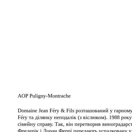
AOP Puligny-Montrache
Domaine Jean Féry & Fils розташований у гарному
Féry та ділянку неподалік (з віслюком). 1988 ро
сімейну справу. Так, він перетворив виноградарс
Фредерік і Лоран Феррі передають успадковану у 