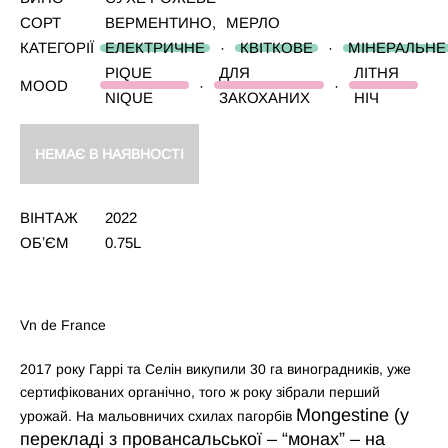
СОРТ
ВЕРМЕНТИНО
,
МЕРЛО
КАТЕГОРІЇ
ЕЛЕКТРИЧНЕ
·
КВІТКОВЕ
·
МІНЕРАЛЬНЕ
PIQUE
ДЛЯ
ЛІТНЯ
MOOD
·
·
NIQUE
ЗАКОХАНИХ
НІЧ
НЕМАЄ В НАЯВНОСТІ
ВІНТАЖ
2022
ОБʼЄМ
0.75L
Vn de France
2017 року Гаррі та Селін викупили 30 га виноградників, уже
сертифікованих органічно, того ж року зібрали перший
Mongestine
(у
урожай. На мальовничих схилах пагорбів
перекладі з провансальської – “монах” – на