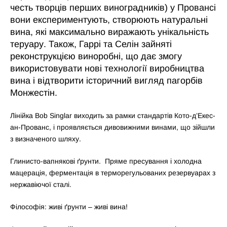
честь творців перших виноградників) у Провансі
вони експериментують, створюють натуральні
вина, які максимально виражають унікальність
теруару. Також, Гаррі та Селін зайняті
реконструкцією виноробні, що дає змогу
використовувати нові технології виробництва
вина і відтворити історичний вигляд пагорбів
Монжестін.
Лінійка Bob Singlar виходить за рамки стандартів Кото-д’Екес-
ан-Прованс, і проявляється дивовижними винами, що зійшли
з визначеного шляху.
Глинисто-вапнякові ґрунти. Пряме пресування і холодна
мацерація, ферментація в терморегульованих резервуарах з
нержавіючої сталі.
Філософія: живі ґрунти – живі вина!