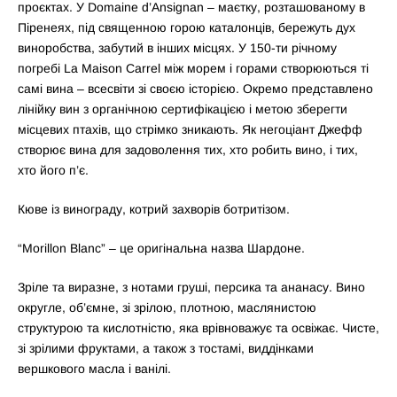
проєктах. У Domaine d’Ansignan – маєтку, розташованому в
Піренеях, під священною горою каталонців, бережуть дух
виноробства, забутий в інших місцях. У 150-ти річному
погребі La Maison Carrel між морем і горами створюються ті
самі вина – всесвіти зі своєю історією. Окремо представлено
лінійку вин з органічною сертифікацією і метою зберегти
місцевих птахів, що стрімко зникають. Як негоціант Джефф
створює вина для задоволення тих, хто робить вино, і тих,
хто його п’є.
Кюве із винограду, котрий захворів ботритізом.
“Morillon Blanc” – це оригінальна назва Шардоне.
Зріле та виразне, з нотами груші, персика та ананасу. Вино
округле, об’ємне, зі зрілою, плотною, маслянистою
структурою та кислотністю, яка врівноважує та освіжає. Чисте,
зі зрілими фруктами, а також з тостамі, виддінками
вершкового масла і ванілі.