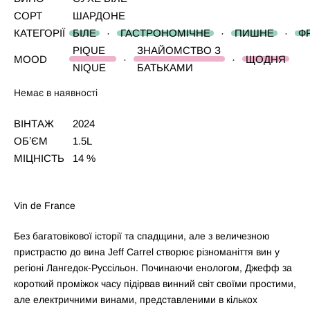
СОРТ
ШАРДОНЕ
КАТЕГОРІЇ
БІЛЕ
·
ГАСТРОНОМІЧНЕ
·
ПИШНЕ
·
Ф
PIQUE
ЗНАЙОМСТВО З
MOOD
·
·
ЩОДНЯ
NIQUE
БАТЬКАМИ
Немає в наявності
ВІНТАЖ
2024
ОБʼЄМ
1.5L
МІЦНІСТЬ
14 %
Vin de France
Без багатовікової історії та спадщини, але з величезною
пристрастю до вина Jeff Carrel створює різноманіття вин у
регіоні Лангедок-Руссільон. Починаючи енологом, Джефф за
короткий проміжок часу підірвав винний світ своїми простими,
але електричними винами, представленими в кількох