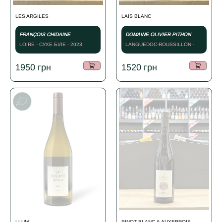
LES ARGILES
LAЇS BLANC
FRANÇOIS CHIDAINE
DOMAINE OLIVIER PITHON
LOIRE - СУХЕ БІЛЕ - 2023
LANGUEDOC-ROUSSILLON -
СУХЕ БІЛЕ - 2023
1950
грн
1520
грн
LLUM
PINOT BLANC & AUXERROIS