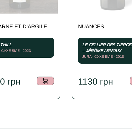
ARNE ET D’ARGILE
NUANCES
 THILL
LE CELLIER DES TIERCE
– JÉRÔME ARNOUX
- СУХЕ БІЛЕ - 2023
JURA - СУХЕ БІЛЕ - 2018
80
грн
1130
грн