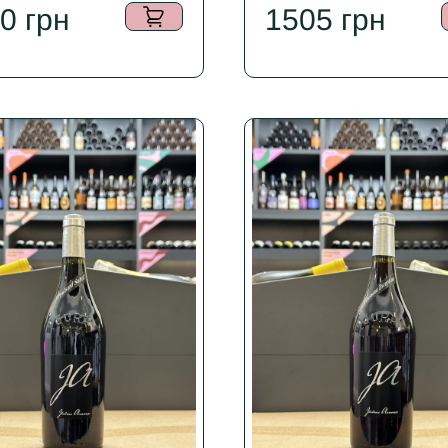
80
грн
1505
грн