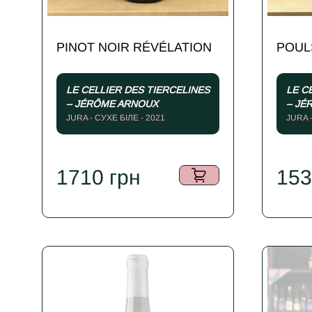
PINOT NOIR RÉVÉLATION
POUL
LE CELLIER DES TIERCELINES
LE C
– JÉRÔME ARNOUX
– JÉ
JURA - СУХЕ БІЛЕ - 2021
JURA 
1710
грн
15